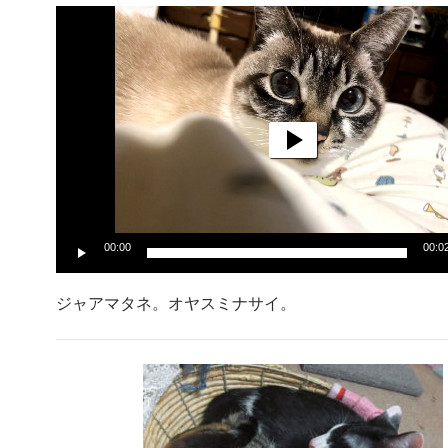
動
画
プ
レ
ー
ヤ
ー
00:00
00:0
ジャアマタネ。オヤスミナサイ。