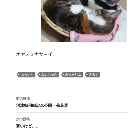
オヤスミナサ～イ。
あっくん
みぃちゃん
みゃあちん
みるく
投
前の投稿
稿
沼津御用邸記念公園・菊花展
ナ
次の投稿
ビ
寒いけど。。