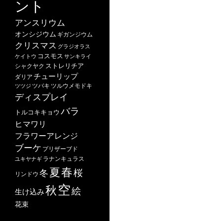
ント
アンスリウム
オンシジウム
ギガンジウム
クリスマス
グラジオラス
コスモス
ケイトウ
サンキライ
ストレリチア
シャクヤク
チューリップ
ダリア
ツバキ
ツルウメモドキ
ツツジ
ディスプレイ
バラ
トルコキキョウ
ヒマワリ
フラワーアレンジ
ブーケ
プリザーブド
ユキヤナギ
ラナンキュラス
春
夏
桜
冬
リンドウ
空
秋
絵
生け込み
花束