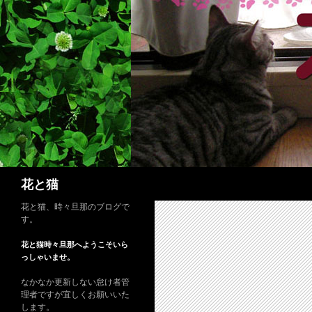
コ
ン
テ
ン
ツ
へ
ス
キ
ッ
プ
検
花と猫
索
花と猫、時々旦那のブログで
す。
花と猫時々旦那へようこそいら
っしゃいませ。
なかなか更新しない怠け者管
理者ですが宜しくお願いいた
します。