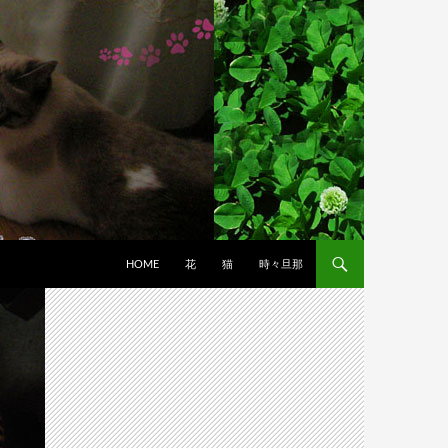
HOME
花
猫
時々旦那