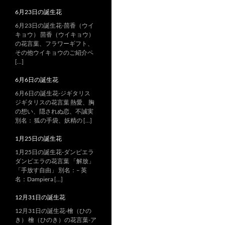
6月23日の誕生花
6月23日の誕生花-茴香（ウイ
キョウ） 茴香（ウイキョウ）
の花言葉、フラワーギフト、
その他ウイキョウのご紹介ペ
[…]
6月6日の誕生花
6月6日の誕生花-ジギタリス
ジギタリスの花言葉 熱愛、胸
の想い、隠されぬ恋、不誠実
別名： 狐の手袋、妖精の […]
1月25日の誕生花
1月25日の誕生花-ダンピエラ
ダンピエラの花言葉 「解放」
「手放す自由」 別名：– 英
名：Dampiera […]
12月31日の誕生花
12月31日の誕生花-檜（ひの
き） 檜（ひのき）の花言葉-ア