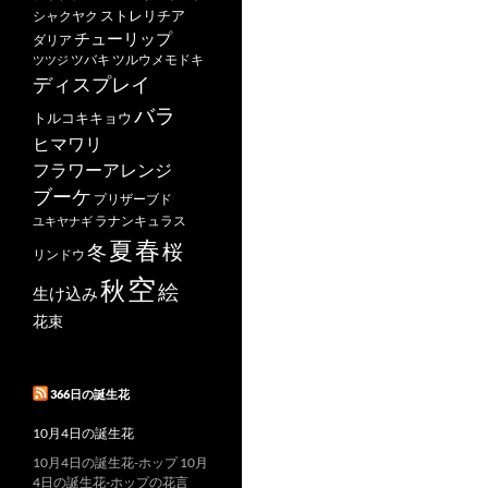
ストレリチア
シャクヤク
チューリップ
ダリア
ツバキ
ツルウメモドキ
ツツジ
ディスプレイ
バラ
トルコキキョウ
ヒマワリ
フラワーアレンジ
ブーケ
プリザーブド
ユキヤナギ
ラナンキュラス
春
夏
桜
冬
リンドウ
空
秋
絵
生け込み
花束
366日の誕生花
10月4日の誕生花
10月4日の誕生花-ホップ 10月
4日の誕生花-ホップの花言