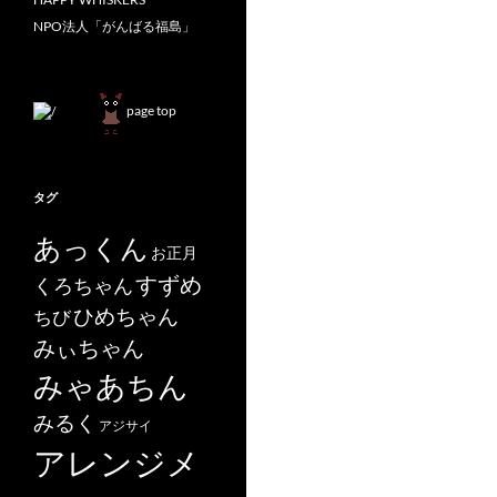
NPO法人「がんばる福島」
page top
タグ
あっくん
お正月
すずめ
くろちゃん
ひめちゃん
ちび
みぃちゃん
みゃあちん
みるく
アジサイ
アレンジメ