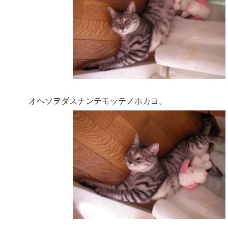
オヘソヲダスナンテモッテノホカヨ。