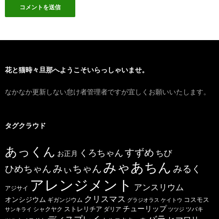
花と猫時々旦那へようこそいらっしゃいませ。
なかなか更新しない怠け者管理者ですが宜しくお願いいたします。
タグクラウド
あっくん
すずめ
くろちゃん
ちび
お正月
みゃあちん
ひめちゃん
みぃちゃん
みるく
アレンジメント
アンスリウム
アジサイ
クリスマス
オンシジウム
コスモス
ギガンジウム
グラジオラス
ケイトウ
チューリップ
ストレリチア
ダリア
ツバキ
サンキライ
シャクヤク
ツツジ
バラ