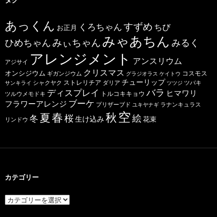
あっくん
すずめ
くろちゃん
ちび
お正月
みゃあちん
ひめちゃん
みぃちゃん
みるく
アレンジメント
アンスリウム
アジサイ
クリスマス
オンシジウム
コスモス
ギガンジウム
グラジオラス
ケイトウ
チューリップ
ストレリチア
ダリア
ツバキ
サンキライ
シャクヤク
ツツジ
バラ
ディスプレイ
ヒマワリ
トルコキキョウ
ツルウメモドキ
ブーケ
フラワーアレンジ
プリザーブド
ユキヤナギ
ラナンキュラス
空
春
秋
夏
桜
絵
冬
生け込み
花束
リンドウ
カテゴリー
カ
テ
ゴ