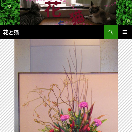
コ
ン
テ
ン
検
ツ
花と猫
索
へ
メインメ
ス
ニュー
キ
ッ
プ