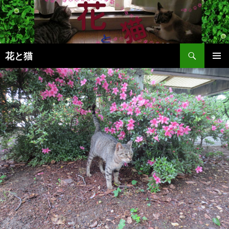
コ
ン
テ
ン
検
ツ
花と猫
索
へ
メインメ
ス
ニュー
キ
ッ
プ