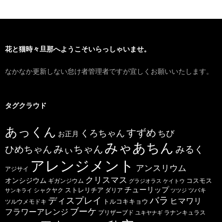
花と猫時々旦那へようこそいらっしゃいませ。
なかなか更新しない怠け者管理者ですが宜しくお願いいたします。
タグクラウド
あっくん
すずめ
くろちゃん
ちび
お正月
みゃあちん
ひめちゃん
みぃちゃん
みるく
アレンジメント
アンスリウム
アジサイ
クリスマス
オンシジウム
コスモス
ギガンジウム
グラジオラス
ケイトウ
チューリップ
ストレリチア
ダリア
ツバキ
サンキライ
シャクヤク
ツツジ
バラ
ディスプレイ
ヒマワリ
トルコキキョウ
ツルウメモドキ
ブーケ
フラワーアレンジ
プリザーブド
ユキヤナギ
ラナンキュラス