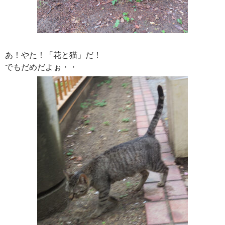
あ！やた！「花と猫」だ！
でもだめだよぉ・・