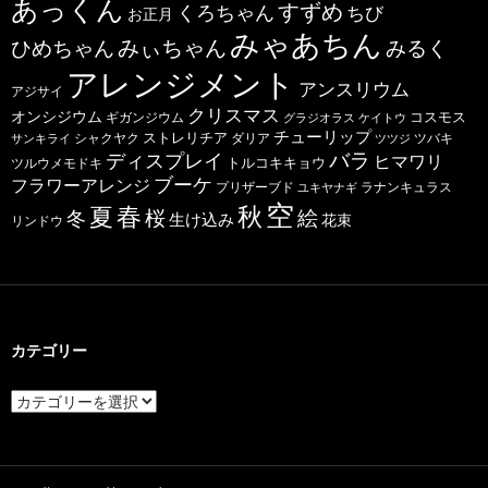
あっくん
すずめ
くろちゃん
ちび
お正月
みゃあちん
ひめちゃん
みぃちゃん
みるく
アレンジメント
アンスリウム
アジサイ
クリスマス
オンシジウム
コスモス
ギガンジウム
グラジオラス
ケイトウ
チューリップ
ストレリチア
ダリア
ツバキ
サンキライ
シャクヤク
ツツジ
バラ
ディスプレイ
ヒマワリ
トルコキキョウ
ツルウメモドキ
ブーケ
フラワーアレンジ
プリザーブド
ユキヤナギ
ラナンキュラス
空
春
秋
夏
桜
絵
冬
生け込み
花束
リンドウ
カテゴリー
カ
テ
ゴ
リ
ー