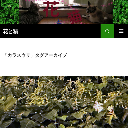
コ
ン
テ
ン
検
ツ
花と猫
索
へ
メインメ
ス
ニュー
キ
「カラスウリ」タグアーカイブ
ッ
プ