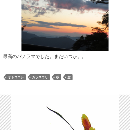
最高のパノラマでした。またいつか。。
オトコエシ
カラスウリ
秋
空