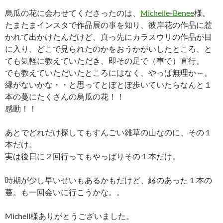
烏瓜の花に会わせてくださったのは、
Michelle-Benee
様。
たまたまインスタで作品展の事を知り、彼岸花の作品に惹
かれて出かけたんだけど、真っ先にカラスウリの作品が目
に入り、どこで見られたのかをおうかがいしたところ、と
ても気軽に教えていただき、即その足で（車で）直行。
でも教えていただいたところにはなく、やっぱ無理か～。
縁がないかな・・と思ってとぼとぼ歩いていたらなんと１
本の蔓にたくさんの烏瓜の花！！
感動！！
あとでどれだけ探してもすんごい雑草の山なのに、その１
本だけ。
実は後日に２回行ってもやっぱりその１本だけ。
時期が少し早いせいもあるかもだけど、縁のあった１本の
蔓。も一回会いに行こうかな。。
Michell様ありがとうございました。